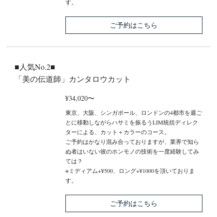
す。
ご予約はこちら
■人気No.2■
「美の伝道師」カンタロウカット
¥34,020〜
東京、大阪、シンガポール、ロンドンの4都市を週ご
とに移動しながらハサミを振るうLIM統括ディレク
ターによる、カット＋カラーのコース。
ご予約はかなり混み合っておりますが、業界で知ら
ぬ者はいない彼のホンモノの技術を一度経験してみ
ては？
※ミディアム+¥500、ロング+¥1000を頂いておりま
す。
ご予約はこちら