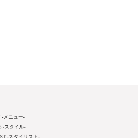
 -メニュー-
E -スタイル-
IST -スタイリスト-