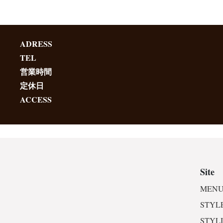
ADRESS
TEL
営業時間
定休日
ACCESS
Site
MENU
STYL
STYL